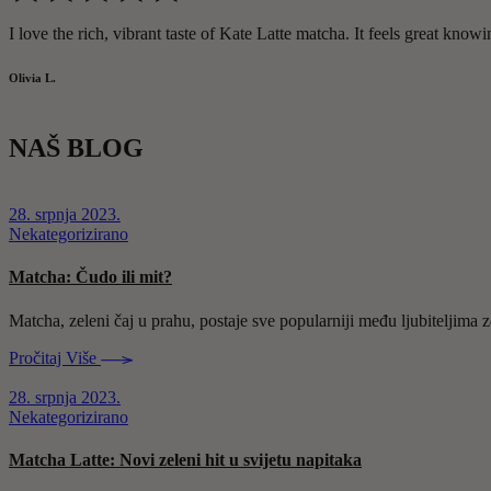
I love the rich, vibrant taste of Kate Latte matcha. It feels great kno
Olivia L.
NAŠ BLOG
28. srpnja 2023.
Nekategorizirano
Matcha: Čudo ili mit?
Matcha, zeleni čaj u prahu, postaje sve popularniji među ljubiteljima z
Pročitaj Više
28. srpnja 2023.
Nekategorizirano
Matcha Latte: Novi zeleni hit u svijetu napitaka