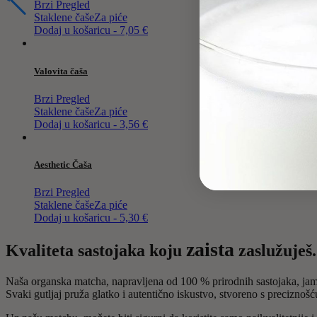
Brzi Pregled
Staklene čaše
Za piće
Dodaj u košaricu - 7,05 €
Valovita čaša
Brzi Pregled
Staklene čaše
Za piće
Dodaj u košaricu - 3,56 €
Aesthetic Čaša
Brzi Pregled
Staklene čaše
Za piće
Dodaj u košaricu - 5,30 €
zaista
Kvaliteta sastojaka koju
zaslužuješ.
Naša organska matcha, napravljena od 100 % prirodnih sastojaka, jamč
Svaki gutljaj pruža glatko i autentično iskustvo, stvoreno s preciznošć