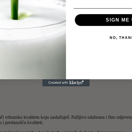
SIGN ME 
NO, THAN
i vrhunsku kvalitetu koju zaslužuješ. Pažljivo odabrana i fino mljevena
u i predanošću kvaliteti.