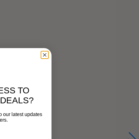
ESS TO
 DEALS?
o our latest updates
ers.