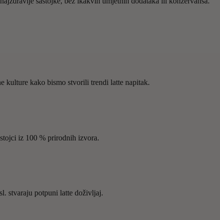
 najzdravije sastojke, bez ikakvih umjetnih dodataka ili konzervansa.
 kulture kako bismo stvorili trendi latte napitak.
stojci iz 100 % prirodnih izvora.
. stvaraju potpuni latte doživljaj.