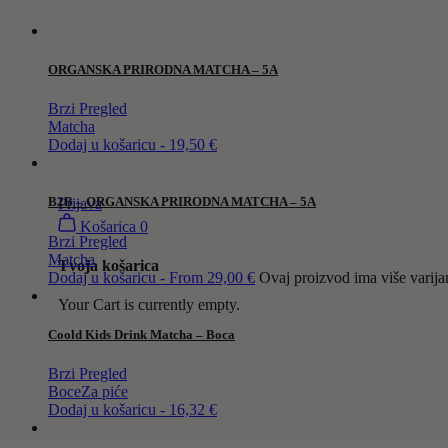
ORGANSKA PRIRODNA MATCHA – 5A
Brzi Pregled
Matcha
Dodaj u košaricu - 19,50 €
B2B – ORGANSKA PRIRODNA MATCHA – 5A
Prijava
Košarica
0
Brzi Pregled
Matcha
Tvoja košarica
Dodaj u košaricu - From 29,00 €
Ovaj proizvod ima više varija
Your Cart is currently empty.
Coold Kids Drink Matcha – Boca
Brzi Pregled
Boce
Za piće
Dodaj u košaricu - 16,32 €