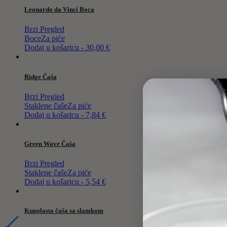
Leonardo da Vinci Boca
Brzi Pregled
Boce
Za piće
Dodaj u košaricu - 30,00 €
Ridge Čaša
Brzi Pregled
Staklene čaše
Za piće
Dodaj u košaricu - 7,84 €
Green Wave Čaša
Brzi Pregled
Staklene čaše
Za piće
Dodaj u košaricu - 5,54 €
Kupolasta čaša sa slamkom