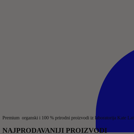
P
r
e
m
i
u
m
o
r
g
a
n
s
k
i
i
1
0
0
%
p
r
i
r
o
d
n
i
p
r
o
i
z
v
o
d
i
i
z
l
a
b
o
r
a
t
o
r
i
j
a
K
a
t
e
L
a
t
NAJPRODAVANIJI PROIZVODI