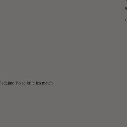
S
J
gledajmo što se krije iza match