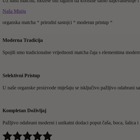
Uz našu matchu, možete biti sigurni da koristite samo najkvalitetnije i
Naša Misija
organska matcha
*
prirodni sastojci
*
moderan pristup
*
Moderna Tradicija
Spojili smo tradicionalne vrijednosti matcha čaja s elementima moderne
Selektivni Pristup
U naše organske proizvode miješaju se isključivo pažljivo odabrani sa
Kompletan Doživljaj
Pažljivo odabrani moderni i unikatni dodaci poput čaša, boca, šalica i sl