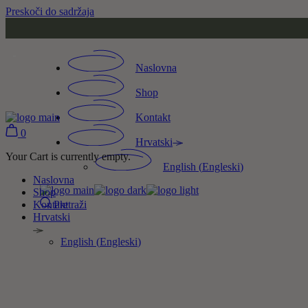
Preskoči do sadržaja
Naslovna
Shop
Kontakt
0
Hrvatski
Your Cart is currently empty.
English
(
Engleski
)
Naslovna
Shop
Pretraži
Kontakt
Hrvatski
English
(
Engleski
)