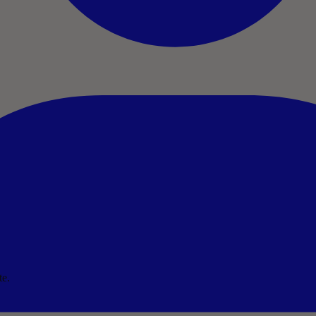
t
e
.