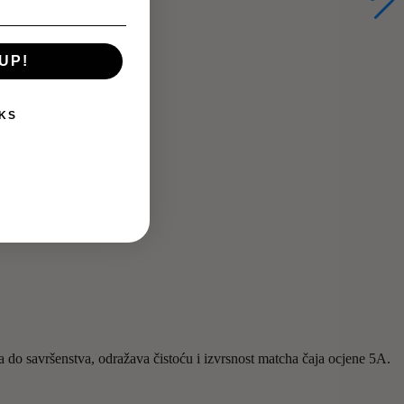
UP!
KS
 do savršenstva, odražava čistoću i izvrsnost matcha čaja ocjene 5A.