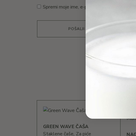
Spremi moje ime, e-poštu i web-stranicu u 
POŠALJI
P
GREEN WAVE ČAŠA
Staklene čaše
Za piće
NAG