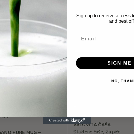
ovom internet pregledniku za sljedeći put kada budem komentirao
Sign up to receive access t
and best off
SIGN ME 
OVEZANI PROIZVO
NO, THAN
VALOVITA ČAŠA
Staklene čaše
Za piće
ANO PURE MUG –