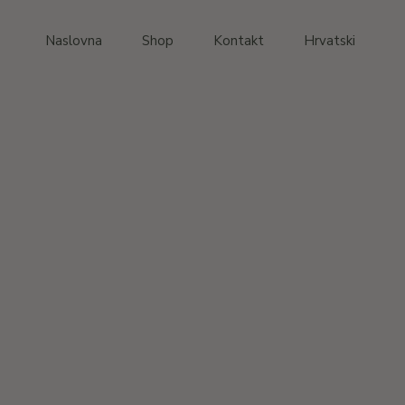
Preskoči
do
sadržaja
Naslovna
Shop
Kontakt
Hrvatski