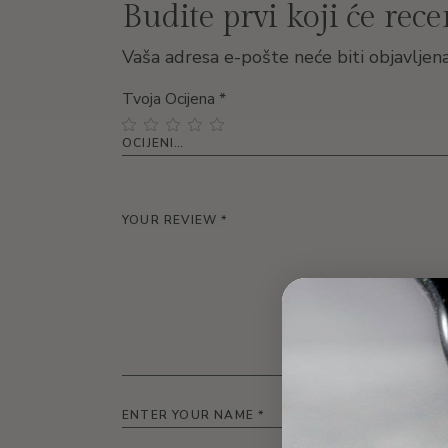
Budite prvi koji će rec
Vaša adresa e-pošte neće biti objavljena
Tvoja Ocijena
*