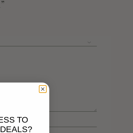
a”
ESS TO
 DEALS?