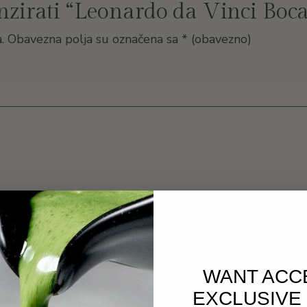
enzirati “Leonardo da Vinci Boc
.
Obavezna polja su označena sa
* (obavezno)
WANT ACC
EXCLUSIVE