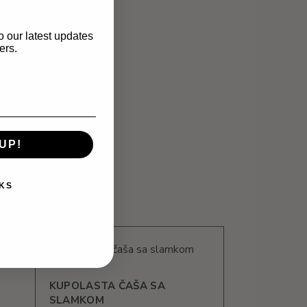
.
o our latest updates
ers.
UP!
DI
KS
KUPOLASTA ČAŠA SA
SLAMKOM