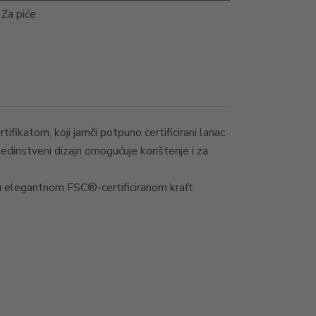
,
Za piće
fikatom, koji jamči potpuno certificirani lanac
jedinstveni dizajn omogućuje korištenje i za
i u elegantnom FSC®-certificiranom kraft