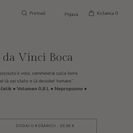
Košarica
0
Pretraži
Prijava
 da Vinci Boca
osciuto il volo, camminerai sulla terra
é là sei stato e là desideri tornare.”
i čelik ● Volumen 0,8 L ● Nepropusno ●
količina
DODAJ U KOŠARICU - 30,00 €