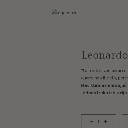
Leonardo
“Una volta che avrai con
guardando il cielo, perch
Reciklirani nehrđajuć
Jednostruka izolacija
Leonardo da Vinci Boca 