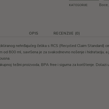
Boce
KATEGORIJE:
OPIS
RECENZIJE (0)
ikliranog nehrđajućeg čelika s RCS (Recycled Claim Standard) certi
m od 800 ml, savršena je za svakodnevno nošenje i hidrataciju, a 
pusna.
ukupnoj težini proizvoda, BPA free i sigurna za korištenje. Dolaz