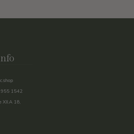
Info
c.shop
 955 1542
 XII.A 18,